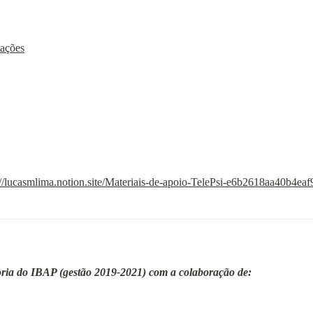
tações
://lucasmlima.notion.site/Materiais-de-apoio-TelePsi-e6b2618aa40b4e
oria do IBAP (gestão 2019-2021) com a colaboração de: