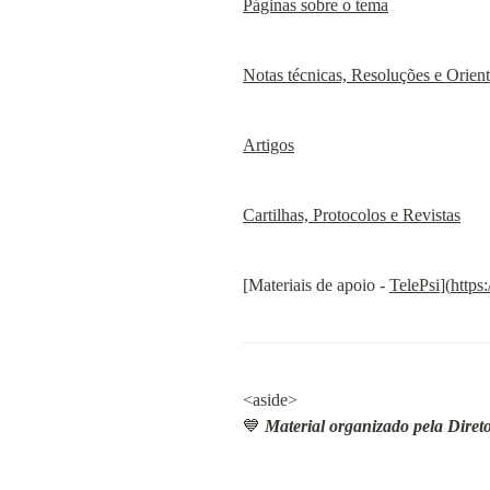
Páginas sobre o tema
Notas técnicas, Resoluções e Orien
Artigos
Cartilhas, Protocolos e Revistas
[Materiais de apoio - 
TelePsi
](
https
<aside>

💙 
Material organizado pela Diret